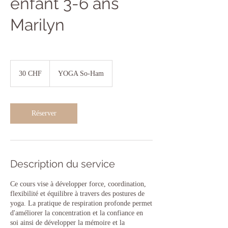
enfant 3-6 ans
Marilyn
30
francs
30 CHF
YOGA So-Ham
suisses
Réserver
Description du service
Ce cours vise à développer force, coordination,
flexibilité et équilibre à travers des postures de
yoga. La pratique de respiration profonde permet
d'améliorer la concentration et la confiance en
soi ainsi de développer la mémoire et la