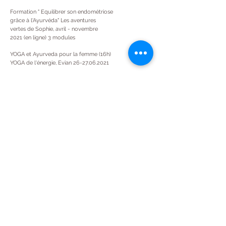
Formation " Equilibrer son endométriose
grâce à l'Ayurvéda"
Les aventures
vertes
de Sophie, avril - novembre
2021 (en ligne)
3 modules
YOGA et Ayurveda pour la femme (16h)
YOGA de l'énergie, Evian
26-27.06.2021
Formation complète Endométriose : une approche
holistique pour diminuer les douleurs et symptôme,
Endouceur, novembre 2020-février 2021 (en ligne) 12
modules
Spécial mal de dos, Institution De Gasquet ® (14h)
Paris France janvier 2021
Yoga pré / post natal, Institution De Gasquet ® (35h)
Paris France octobre 2019
Yoga sans dégâts, Institution De Gasquet ® (70h)
Neuchâtel Suisse mai - août 2019
Stage de spécialisation "Besoins éducatifs particuliers"
(10h)
(pers. handicapées mentales et/ou physiques)
R.Y.E France Grenoble avril 2019