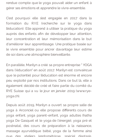
rendue compte que le yoga pouvait aider un enfant à
gérer ses émotions et apprendre le vivre-ensemble.
C’est pourquoi elle s’est engagée en 2017 dans la
formation du R.Y.E (recherche sur le yoga dans
l’éducation). Elle apprend à utiliser la pratique du yoga
auprès des enfants afin de développer leur attention,
leur concentration et leur mémorisation dans le but
d'améliorer leur apprentissage. Une pratique basée sur
le vivre ensemble pour ancrer davantage leur estime
de soi dans une atmosphère bienveillante.
En parallèle, Marilyn a créé sa propre entreprise
" YOGA
dans l'éducation" en août 2017. Marilyn est convaincue
que le potentiel pour l’éducation est énorme et encore
peu exploité par nos institutions. Dans ce but là, elle a
également décidé de créé et faire partie du comité du
RYE Suisse qui a vu le jour en janvier 2019 (
www.rye-
yoga.ch
).
Depuis août 2019, Marilyn a ouvert sa propre salle de
yoga à Arconciel ou elle propose différents cours de
yoga enfant, yoga parent-enfant, yoga adultes (hatha
yoga De Gasquet et le yoga de l'énergie), yoga pré et
postnatal, des cours de préparation à la naissance,
massage ayurvédique bébé, yoga de la femme ainsi
que des ateliers (endométriose, spécial diastasis,